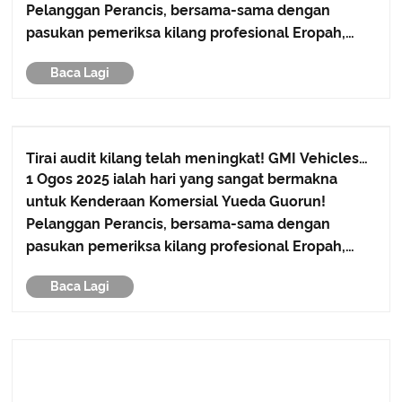
Pelanggan Perancis, bersama-sama dengan
pasukan pemeriksa kilang profesional Eropah,
akan menjalankan audit kilang selama dua hari ke
Baca Lagi
atas Yueda Guorun melalui VVR INTERNATIONAL.
Tirai audit kilang telah meningkat! GMI Vehicles
telah memulakan perjalanan baharu kerjasama
1 Ogos 2025 ialah hari yang sangat bermakna
antarabangsa.
untuk Kenderaan Komersial Yueda Guorun!
Pelanggan Perancis, bersama-sama dengan
pasukan pemeriksa kilang profesional Eropah,
akan menjalankan audit kilang selama dua hari ke
Baca Lagi
atas Yueda Guorun melalui VVR INTERNATIONAL.