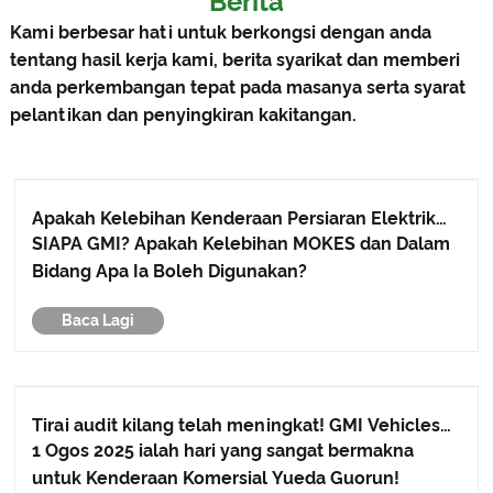
Berita
Kami berbesar hati untuk berkongsi dengan anda
tentang hasil kerja kami, berita syarikat dan memberi
anda perkembangan tepat pada masanya serta syarat
pelantikan dan penyingkiran kakitangan.
Apakah Kelebihan Kenderaan Persiaran Elektrik
dan di Kawasan Apa Ia Boleh Digunakan?
SIAPA GMI? Apakah Kelebihan MOKES dan Dalam
Bidang Apa Ia Boleh Digunakan?
Baca Lagi
Tirai audit kilang telah meningkat! GMI Vehicles
telah memulakan perjalanan baharu kerjasama
1 Ogos 2025 ialah hari yang sangat bermakna
antarabangsa.
untuk Kenderaan Komersial Yueda Guorun!