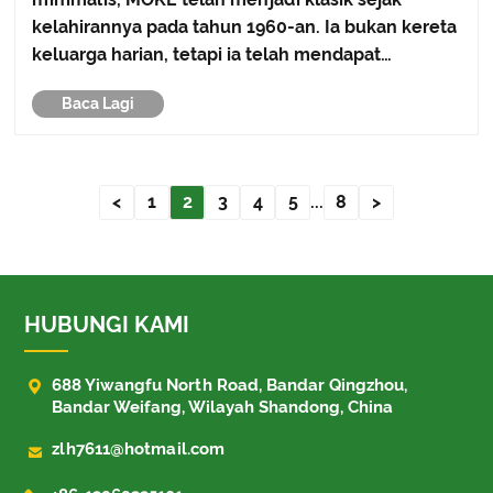
kelahirannya pada tahun 1960-an. Ia bukan kereta
keluarga harian, tetapi ia telah mendapat
tempatnya dalam bidang tertentu.
Baca Lagi
<
1
2
3
4
5
...
8
>
HUBUNGI KAMI

688 Yiwangfu North Road, Bandar Qingzhou,
Bandar Weifang, Wilayah Shandong, China

zlh7611@hotmail.com