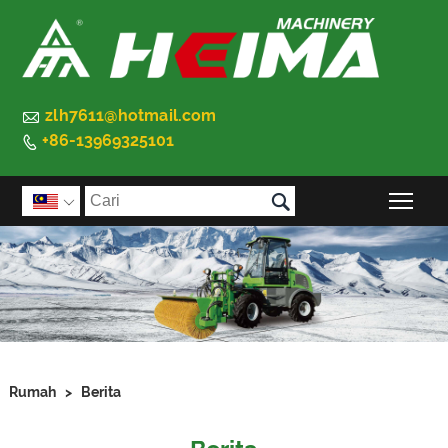

zlh7611@hotmail.com
+86-13969325101


Tog

Rumah
>
Berita