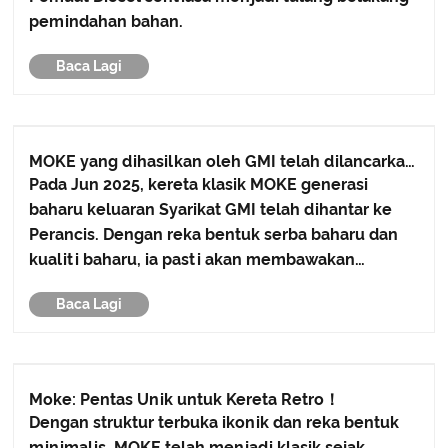
pemindahan bahan.
Baca Lagi
MOKE yang dihasilkan oleh GMI telah dilancarkan
di Perancis
Pada Jun 2025, kereta klasik MOKE generasi
baharu keluaran Syarikat GMI telah dihantar ke
Perancis. Dengan reka bentuk serba baharu dan
kualiti baharu, ia pasti akan membawakan
pengalaman baharu kepada pelanggan
Baca Lagi
Moke: Pentas Unik untuk Kereta Retro！
Dengan struktur terbuka ikonik dan reka bentuk
minimalis, MOKE telah menjadi klasik sejak