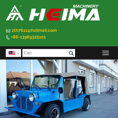

zlh7611@hotmail.com
+86-13969325101


Tog
