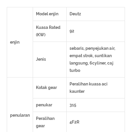
Model enjin
Deutz
Kuasa Rated
92
(KW)
enjin
sebaris, penyejukan air,
empat strok, suntikan
Jenis
langsung, 6cyliner, caj
turbo
Peralihan kuasa aci
Kotak gear
kaunter
penukar
315
penularan
Peralihan
4F2R
gear