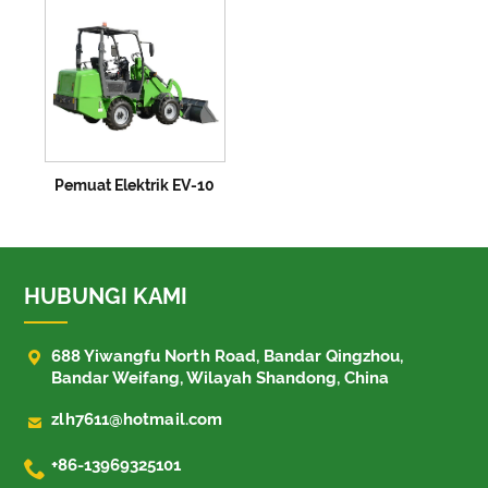
Pemuat Elektrik EV-10
HUBUNGI KAMI

688 Yiwangfu North Road, Bandar Qingzhou,
Bandar Weifang, Wilayah Shandong, China

zlh7611@hotmail.com

+86-13969325101