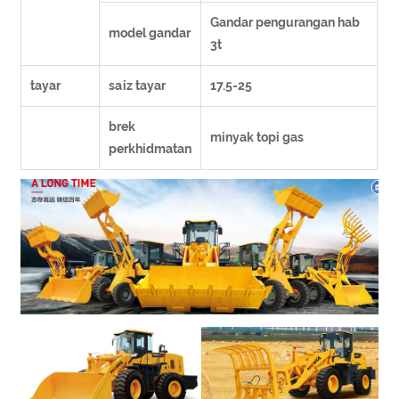
Gandar pengurangan hab
model gandar
3t
tayar
saiz tayar
17.5-25
brek
minyak topi gas
perkhidmatan